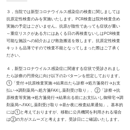
３，当院では新型コロナウイルス感染症の検査に関しましては
抗原定性検査のみを実施いたします。PCR検査は院外検査含め
実施の予定はございません。抗原が陰性であっても症状が重い
～重症リスクがある方にはあくる日の再検査ないしはPCR検査
可能な施設への紹介および救急搬送を致します。抗原定性検査
キットも品薄ですので検査不能となってしまった際はご了承く
ださい。
４，新型コロナウイルス感染症に関連する症状で受診されまし
たら診療の円滑化に向け以下の2パターンを想定しております。
①「受付→抗原検査実施→結果出たら診察→処方箋発行→お支
払い→調剤薬局へ処方箋FAXし薬剤受け取り」、②「診察→抗
原検査等実施→処方箋発行→結果出る前にお支払いし御帰宅→調
剤薬局へFAXし薬剤受け取り→昼か夜に検査結果通知」。基本的
には①と考えておりますが、移動に公共機関を利用される場合
は②の方がスムーズと考えます。受診日にご確認いたします。